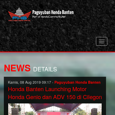
Toggle
navigati
NEWS
DETAILS
Kamis, 08 Aug 2019 09:17 -
Paguyuban Honda Banten
Honda Banten Launching Motor
Honda Genio dan ADV 150 di Cilegon