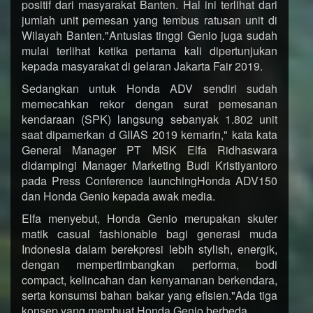
positif dari masyarakat Banten. Hal ini terlihat dari
jumlah unit pemesan yang tembus ratusan unit di
Wilayah Banten."Antusias tinggi Genio juga sudah
mulai terlihat ketika pertama kali dipertunjukan
kepada masyarakat di gelaran Jakarta Fair 2019.
Sedangkan untuk Honda ADV sendiri sudah
memecahkan rekor dengan surat pemesanan
kendaraan (SPK) langsung sebanyak 1.802 unit
saat dipamerkan d GIIAS 2019 kemarin," kata kata
General Manager PT MSK Elfa Ridhaswara
didampingi Manager Marketing Budi Kristiyantoro
pada Press Conference launchingHonda ADV150
dan Honda Genio kepada awak media.
Elfa menyebut, Honda Genio merupakan skuter
matik casual fashionable bagi generasi muda
Indonesia dalam berekpresi lebih stylish, energik,
dengan mempertimbangkan performa, bodi
compact, kelincahan dan kenyamanan berkendara,
serta konsumsi bahan bakar yang efisien."Ada tiga
konsep yang membuat Honda Genio berbeda.