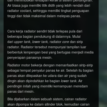
dan menimbulkan endapan kerak di sistem pendinginan.
Air biasa juga memiliki titik didih yang lebih rendah dari
radiator coolant, sehingga memiliki tingkat penguapan
tinggi dan tidak maksimal dalam melepas panas.
Cara kerja radiator sendiri tidak terlepas pula dari
beberapa bagian pendukung di dalamnya. Mulai
dari
upper tank
,
lower tank,
radiator
core
dan sirip
radiator. Radiator tersebut mempunyai tampilan luar
berbentuk lempengan besi yang bertugas menjadi media
penyerapan panasnya mesin.
Radiator motor bekerja dengan memanfaatkan sirip-sirip
sebagai tempat penyalur panas ke air. Setelah itu bagian
panas akan dilepaskan ke udara dan air yang sudah
dingin akan dipindahkan ke bagian
lower tank
. Air
pendingin inilah yang memiliki kemampuan meredam
panas dari mesin.
Bila dijabarkan dalam sebuah sistem, cairan radiator
akan dipompa ke dalam silinder blok, kemudian cairan