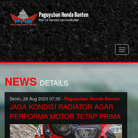
Toggle
navigati
NEWS
DETAILS
Senin, 28 Aug 2023 07:35 -
Paguyuban Honda Banten
JAGA KONDISI RADIATOR AGAR
PERFORMA MOTOR TETAP PRIMA