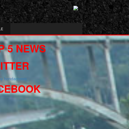
LE
P 5 NEWS
ITTER
 by hondacomm
CEBOOK